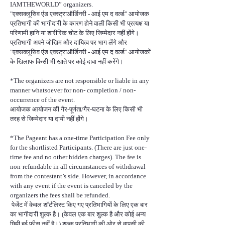
IAMTHEWORLD” organizers.
"एक्सक्लूसिव एंड एक्स्ट्राऑर्डिनरी - आई एम द वर्ल्ड" आयोजक
प्रतिभागी की भागीदारी के कारण होने वाली किसी भी प्रत्यक्ष या
परिणामी हानि या शारीरिक चोट के लिए जिम्मेदार नहीं होंगे।
प्रतिभागी अपने जोखिम और दायित्व पर भाग लेंगे और
"एक्सक्लूसिव एंड एक्स्ट्राऑर्डिनरी - आई एम द वर्ल्ड" आयोजकों
के खिलाफ किसी भी खाते पर कोई दावा नहीं करेंगे।
*The organizers are not responsible or liable in any
manner whatsoever for non- completion / non-
occurrence of the event.
आयोजक आयोजन की गैर-पूर्णता/गैर-घटना के लिए किसी भी
तरह से जिम्मेदार या दायी नहीं होंगे।
*The Pageant has a one-time Participation Fee only
for the shortlisted Participants. (There are just one-
time fee and no other hidden charges). The fee is
non-refundable in all circumstances of withdrawal
from the contestant’s side. However, in accordance
with any event if the event is canceled by the
organizers the fees shall be refunded.
पेजेंट में केवल शॉर्टलिस्ट किए गए प्रतिभागियों के लिए एक बार
का भागीदारी शुल्क है। (केवल एक बार शुल्क है और कोई अन्य
छिपी हुई फीस नहीं है।) शुल्क प्रतिभागी की ओर से वापसी की