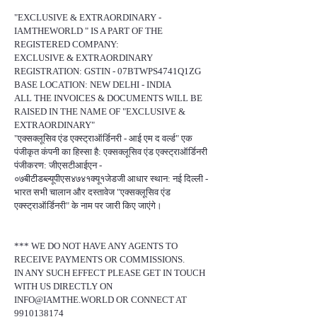
"EXCLUSIVE & EXTRAORDINARY -
IAMTHEWORLD " IS A PART OF THE
REGISTERED COMPANY:
EXCLUSIVE & EXTRAORDINARY
REGISTRATION: GSTIN - 07BTWPS4741Q1ZG
BASE LOCATION: NEW DELHI - INDIA
ALL THE INVOICES & DOCUMENTS WILL BE
RAISED IN THE NAME OF "EXCLUSIVE &
EXTRAORDINARY"
"एक्सक्लूसिव एंड एक्स्ट्राऑर्डिनरी - आई एम द वर्ल्ड" एक
पंजीकृत कंपनी का हिस्सा है: एक्सक्लूसिव एंड एक्स्ट्राऑर्डिनरी
पंजीकरण: जीएसटीआईएन -
०७बीटीडब्ल्यूपीएस४७४१क्यू१जेडजी आधार स्थान: नई दिल्ली -
भारत सभी चालान और दस्तावेज "एक्सक्लूसिव एंड
एक्स्ट्राऑर्डिनरी" के नाम पर जारी किए जाएंगे।
*** WE DO NOT HAVE ANY AGENTS TO
RECEIVE PAYMENTS OR COMMISSIONS.
IN ANY SUCH EFFECT PLEASE GET IN TOUCH
WITH US DIRECTLY ON
INFO@IAMTHE.WORLD OR CONNECT AT
9910138174