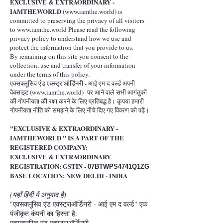
EXCLUSIVE & EXTRAORDINARY -
IAMTHEWORLD
(
www.iamthe.world
) is
committed to preserving the privacy of all visitors
to
www.iamthe.world
Please read the following
privacy policy to understand how we use and
protect the information that you provide to us.
By remaining on this site you consent to the
collection, use and transfer of your information
under the terms of this policy.
एक्सक्लूसिव एंड एक्स्ट्राऑर्डिनरी - आई एम द वर्ल्ड अपनी
वेबसाइट (
www.iamthe.world
) पर आने वाले सभी आगंतुकों
की गोपनीयता की रक्षा करने के लिए प्रतिबद्ध है। कृपया हमारी
गोपनीयता नीति को समझने के लिए नीचे दिए गए विवरण को पढ़ें।
"EXCLUSIVE & EXTRAORDINARY -
IAMTHEWORLD " IS A PART OF THE
REGISTERED COMPA
NY:
EXCLUSIVE & EXTRAORDINARY
REGISTRATION: GSTIN -
07BTWPS4741Q1ZG
BASE LOCATION: NEW DELHI - INDIA
(यहाँ हिंदी में अनुवाद है)
"एक्सक्लूसिव एंड एक्स्ट्राऑर्डिनरी - आई एम द वर्ल्ड" एक
पंजीकृत कंपनी का हिस्सा है:
एक्सक्लूसिव एंड एक्स्ट्राऑर्डिनरी