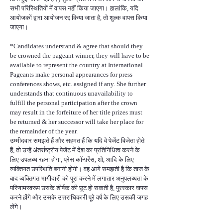
सभी परिस्थितियों में वापस नहीं किया जाएगा। हालांकि, यदि
आयोजकों द्वारा आयोजन रद्द किया जाता है, तो शुल्क वापस किया
जाएगा।
*Candidates understand & agree that should they
be crowned the pageant winner, they will have to be
available to represent the country at International
Pageants make personal appearances for press
conferences shows, etc. assigned if any. She further
understands that continuous unavailability to
fulfill the personal participation after the crown
may result in the forfeiture of her title prizes must
be returned & her successor will take her place for
the remainder of the year.
उम्मीदवार समझते हैं और सहमत हैं कि यदि वे पेजेंट विजेता होते
हैं, तो उन्हें अंतर्राष्ट्रीय पेजेंट में देश का प्रतिनिधित्व करने के
लिए उपलब्ध रहना होगा, प्रेस कॉन्फ़्रेंस, शो, आदि के लिए
व्यक्तिगत उपस्थिति बनानी होगी। वह आगे समझती है कि ताज के
बाद व्यक्तिगत भागीदारी को पूरा करने में लगातार अनुपलब्धता के
परिणामस्वरूप उसके शीर्षक की छूट हो सकती है, पुरस्कार वापस
करने होंगे और उसके उत्तराधिकारी पूरे वर्ष के लिए उसकी जगह
लेंगे।