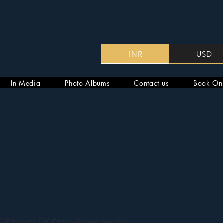
INR
USD
In Media
Photo Albums
Contact us
Book On
mail, Whatsapp OR Phone Message number