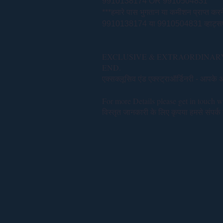
9910138174 OR 9910504831
***हमारे पास भुगतान या कमीशन प्राप्त करने 
9910138174 या 9910504831 व्हाट्सएप्प
EXCLUSIVE & EXTRAORDINARY
END.
एक्सक्लूसिव एंड एक्स्ट्राऑर्डिनरी
- आपके अं
For more Details please get in touch 
विस्तृत जानकारी के लिए कृपया हमसे संपर्क मे