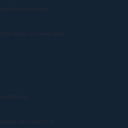
funded back to the Aspirant.
NY (Website:
www.iamthe.world
)
TRAORDINARY
E.WORLD OR CONNECT AT