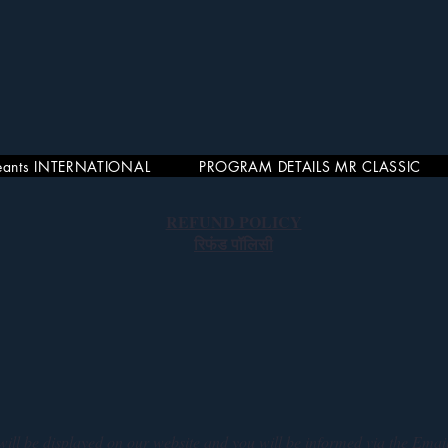
eants INTERNATIONAL
PROGRAM DETAILS MR CLASSIC
REFUND POLICY
रिफंड पॉलिसी
will be displayed on our website and you will be informed via the E