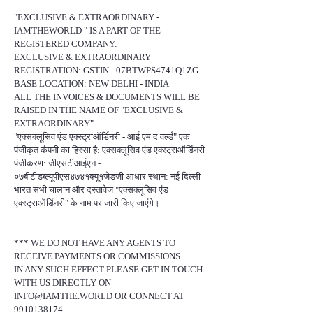
"EXCLUSIVE & EXTRAORDINARY -
IAMTHEWORLD " IS A PART OF THE
REGISTERED COMPANY:
EXCLUSIVE & EXTRAORDINARY
REGISTRATION: GSTIN - 07BTWPS4741Q1ZG
BASE LOCATION: NEW DELHI - INDIA
ALL THE INVOICES & DOCUMENTS WILL BE
RAISED IN THE NAME OF "EXCLUSIVE &
EXTRAORDINARY"
"एक्सक्लूसिव एंड एक्स्ट्राऑर्डिनरी - आई एम द वर्ल्ड" एक
पंजीकृत कंपनी का हिस्सा है: एक्सक्लूसिव एंड एक्स्ट्राऑर्डिनरी
पंजीकरण: जीएसटीआईएन -
०७बीटीडब्ल्यूपीएस४७४१क्यू१जेडजी आधार स्थान: नई दिल्ली -
भारत सभी चालान और दस्तावेज "एक्सक्लूसिव एंड
एक्स्ट्राऑर्डिनरी" के नाम पर जारी किए जाएंगे।
*** WE DO NOT HAVE ANY AGENTS TO
RECEIVE PAYMENTS OR COMMISSIONS.
IN ANY SUCH EFFECT PLEASE GET IN TOUCH
WITH US DIRECTLY ON
INFO@IAMTHE.WORLD OR CONNECT AT
9910138174