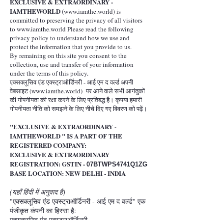
EXCLUSIVE & EXTRAORDINARY -
IAMTHEWORLD
(
www.iamthe.world
) is
committed to preserving the privacy of all visitors
to
www.iamthe.world
Please read the following
privacy policy to understand how we use and
protect the information that you provide to us.
By remaining on this site you consent to the
collection, use and transfer of your information
under the terms of this policy.
एक्सक्लूसिव एंड एक्स्ट्राऑर्डिनरी - आई एम द वर्ल्ड अपनी
वेबसाइट (
www.iamthe.world
) पर आने वाले सभी आगंतुकों
की गोपनीयता की रक्षा करने के लिए प्रतिबद्ध है। कृपया हमारी
गोपनीयता नीति को समझने के लिए नीचे दिए गए विवरण को पढ़ें।
"EXCLUSIVE & EXTRAORDINARY -
IAMTHEWORLD " IS A PART OF THE
REGISTERED COMPA
NY:
EXCLUSIVE & EXTRAORDINARY
REGISTRATION: GSTIN -
07BTWPS4741Q1ZG
BASE LOCATION: NEW DELHI - INDIA
(यहाँ हिंदी में अनुवाद है)
"एक्सक्लूसिव एंड एक्स्ट्राऑर्डिनरी - आई एम द वर्ल्ड" एक
पंजीकृत कंपनी का हिस्सा है:
एक्सक्लूसिव एंड एक्स्ट्राऑर्डिनरी