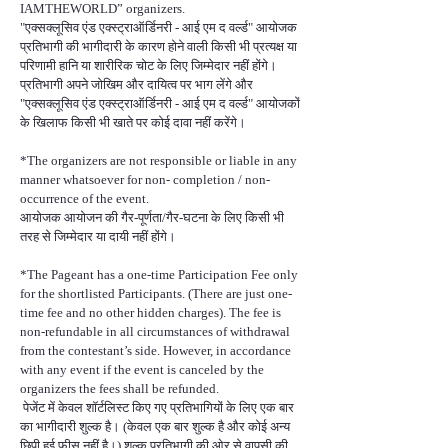
IAMTHEWORLD” organizers.
"एक्सक्लूसिव एंड एक्स्ट्राऑर्डिनरी - आई एम द वर्ल्ड" आयोजक
प्रतिभागी की भागीदारी के कारण होने वाली किसी भी प्रत्यक्ष या
परिणामी हानि या शारीरिक चोट के लिए जिम्मेदार नहीं होंगे।
प्रतिभागी अपने जोखिम और दायित्व पर भाग लेंगे और
"एक्सक्लूसिव एंड एक्स्ट्राऑर्डिनरी - आई एम द वर्ल्ड" आयोजकों
के खिलाफ किसी भी खाते पर कोई दावा नहीं करेंगे।
*The organizers are not responsible or liable in any
manner whatsoever for non- completion / non-
occurrence of the event.
आयोजक आयोजन की गैर-पूर्णता/गैर-घटना के लिए किसी भी
तरह से जिम्मेदार या दायी नहीं होंगे।
*The Pageant has a one-time Participation Fee only
for the shortlisted Participants. (There are just one-
time fee and no other hidden charges). The fee is
non-refundable in all circumstances of withdrawal
from the contestant’s side. However, in accordance
with any event if the event is canceled by the
organizers the fees shall be refunded.
पेजेंट में केवल शॉर्टलिस्ट किए गए प्रतिभागियों के लिए एक बार
का भागीदारी शुल्क है। (केवल एक बार शुल्क है और कोई अन्य
छिपी हुई फीस नहीं है।) शुल्क प्रतिभागी की ओर से वापसी की