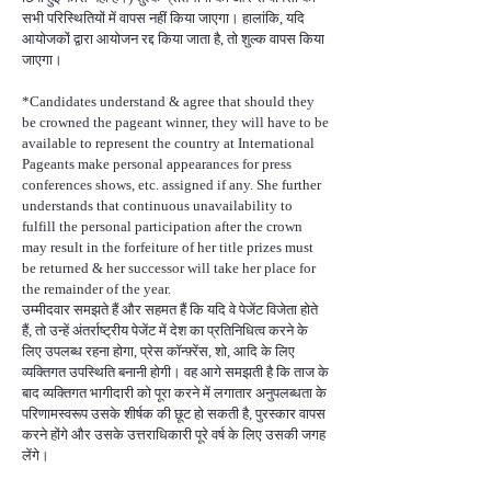
सभी परिस्थितियों में वापस नहीं किया जाएगा। हालांकि, यदि
आयोजकों द्वारा आयोजन रद्द किया जाता है, तो शुल्क वापस किया
जाएगा।
*Candidates understand & agree that should they
be crowned the pageant winner, they will have to be
available to represent the country at International
Pageants make personal appearances for press
conferences shows, etc. assigned if any. She further
understands that continuous unavailability to
fulfill the personal participation after the crown
may result in the forfeiture of her title prizes must
be returned & her successor will take her place for
the remainder of the year.
उम्मीदवार समझते हैं और सहमत हैं कि यदि वे पेजेंट विजेता होते
हैं, तो उन्हें अंतर्राष्ट्रीय पेजेंट में देश का प्रतिनिधित्व करने के
लिए उपलब्ध रहना होगा, प्रेस कॉन्फ़्रेंस, शो, आदि के लिए
व्यक्तिगत उपस्थिति बनानी होगी। वह आगे समझती है कि ताज के
बाद व्यक्तिगत भागीदारी को पूरा करने में लगातार अनुपलब्धता के
परिणामस्वरूप उसके शीर्षक की छूट हो सकती है, पुरस्कार वापस
करने होंगे और उसके उत्तराधिकारी पूरे वर्ष के लिए उसकी जगह
लेंगे।